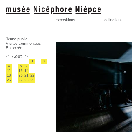
expositions :
collections :
Jeune public
Visites commentées
En soirée
<
Août
>
1
3
4
6
7
11
13
14
18
20
21
22
25
27
28
29