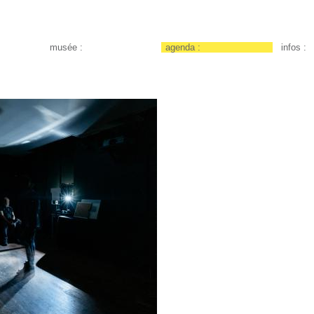
musée :
agenda :
infos :