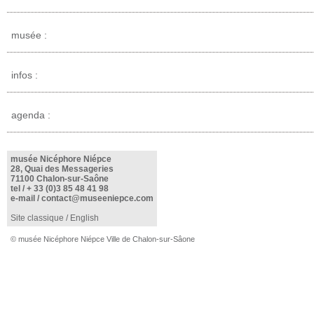
musée :
infos :
agenda :
musée Nicéphore Niépce
28, Quai des Messageries
71100 Chalon-sur-Saône
tel /
+ 33 (0)3 85 48 41 98
e-mail /
contact@museeniepce.com
Site classique
/
English
© musée Nicéphore Niépce Ville de Chalon-sur-Sâone