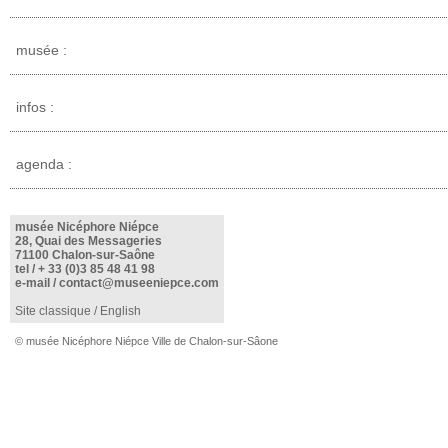
musée :
infos :
agenda :
musée Nicéphore Niépce
28, Quai des Messageries
71100 Chalon-sur-Saône
tel /
+ 33 (0)3 85 48 41 98
e-mail /
contact@museeniepce.com
Site classique
/
English
© musée Nicéphore Niépce Ville de Chalon-sur-Sâone