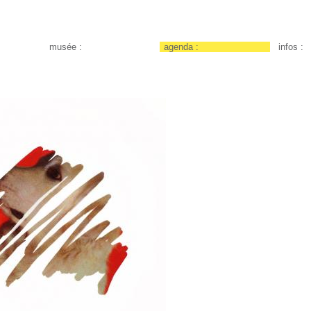
musée :
agenda :
infos :