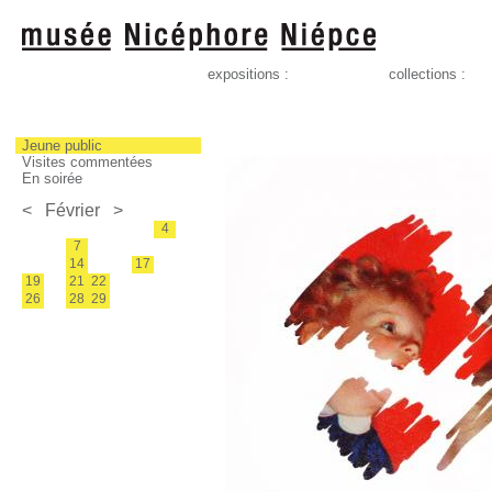
expositions :
collections :
Jeune public
Visites commentées
En soirée
<
Février
>
4
7
14
17
19
21
22
26
28
29