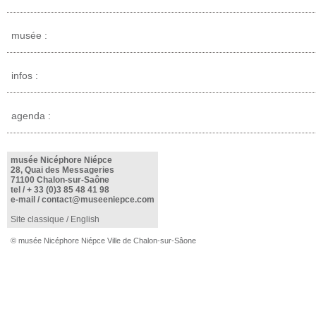
musée :
infos :
agenda :
musée Nicéphore Niépce
28, Quai des Messageries
71100 Chalon-sur-Saône
tel /
+ 33 (0)3 85 48 41 98
e-mail /
contact@museeniepce.com
Site classique
/
English
© musée Nicéphore Niépce Ville de Chalon-sur-Sâone