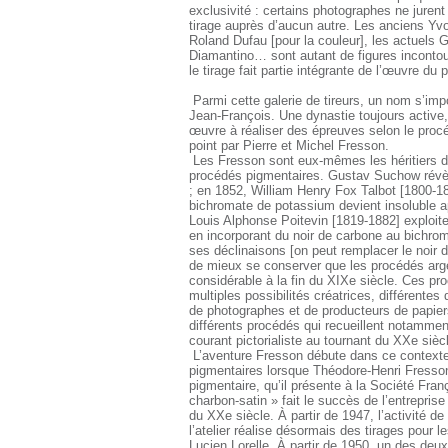
exclusivité : certains photographes ne jurent q
tirage auprès d’aucun autre. Les anciens Yv
Roland Dufau [pour la couleur], les actuels
Diamantino… sont autant de figures incontou
le tirage fait partie intégrante de l’œuvre du
Parmi cette galerie de tireurs, un nom s’imp
Jean-François. Une dynastie toujours active
œuvre à réaliser des épreuves selon le procé
point par Pierre et Michel Fresson.
Les Fresson sont eux-mêmes les héritiers d’u
procédés pigmentaires. Gustav Suchow révèl
; en 1852, William Henry Fox Talbot [1800-18
bichromate de potassium devient insoluble ap
Louis Alphonse Poitevin [1819-1882] exploite
en incorporant du noir de carbone au bichro
ses déclinaisons [on peut remplacer le noir 
de mieux se conserver que les procédés arg
considérable à la fin du XIXe siècle. Ces p
multiples possibilités créatrices, différente
de photographes et de producteurs de papie
différents procédés qui recueillent notamme
courant pictorialiste au tournant du XXe sièc
L’aventure Fresson débute dans ce contexte
pigmentaires lorsque Théodore-Henri Fresso
pigmentaire, qu’il présente à la Société Fr
charbon-satin » fait le succès de l’entrepris
du XXe siècle. À partir de 1947, l’activité d
l’atelier réalise désormais des tirages pour l
Lucien Lorelle. À partir de 1950, un des deu