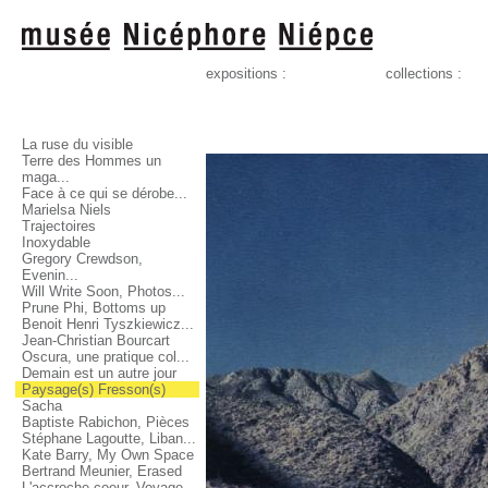
expositions :
collections :
La ruse du visible
Terre des Hommes un
maga...
Face à ce qui se dérobe...
Marielsa Niels
Trajectoires
Inoxydable
Gregory Crewdson,
Evenin...
Will Write Soon, Photos...
Prune Phi, Bottoms up
Benoit Henri Tyszkiewicz...
Jean-Christian Bourcart
Oscura, une pratique col...
Demain est un autre jour
Paysage(s) Fresson(s)
Sacha
Baptiste Rabichon, Pièces
Stéphane Lagoutte, Liban...
Kate Barry, My Own Space
Bertrand Meunier, Erased
L'accroche-coeur, Voyage...