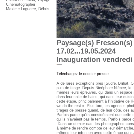
Cinematographer
Maxime Laguerre, Débris...
Paysage(s) Fresson(s)
17.02...19.05.2024
Inauguration vendredi 
Téléchargez le dossier presse
À de rares exceptions près [Sudre, Brihat, Co
puis de tirage. Depuis Nicéphore Niépce, la t
mêmes leurs épreuves, qui dans un espace s
dans leur salle de bains, qui dans leur cuisine
cette étape, principalement à l’initiative de
we do the rest ». Plus tard, les agences pho
tirages de presse quand, de leur côté, des au
Parfois parce qu’ils considéraient que cette 
qu’ils n’avaient pas le temps. Parfois parce 
Dans ce dernier cas, les photographes consi
à même de rendre compte de leur démarche, d
mêmes leur intention avec cette étape qui s’a