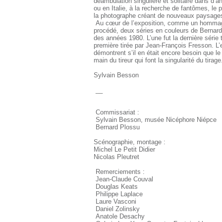
déambulation singulière et solitaire dans d’
ou en Italie, à la recherche de fantômes, le
la photographe créant de nouveaux paysages
Au cœur de l’exposition, comme un hommage
procédé, deux séries en couleurs de Bernard
des années 1980. L’une fut la dernière série 
première tirée par Jean-François Fresson. L’e
démontrent s’il en était encore besoin que le p
main du tireur qui font la singularité du tirage
Sylvain Besson
__
Commissariat :
Sylvain Besson, musée Nicéphore Niépce
Bernard Plossu
Scénographie, montage :
Michel Le Petit Didier
Nicolas Pleutret
Remerciements :
Jean-Claude Couval
Douglas Keats
Philippe Laplace
Laure Vasconi
Daniel Zolinsky
Anatole Desachy