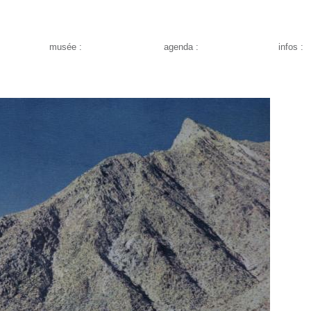
musée :
agenda :
infos :