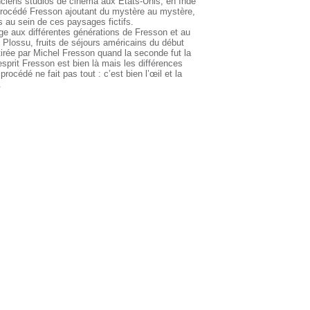
anciens studios de cinéma aux États-Unis, en Inde
 procédé Fresson ajoutant du mystère au mystère,
 au sein de ces paysages fictifs.
 aux différentes générations de Fresson et au
 Plossu, fruits de séjours américains du début
tirée par Michel Fresson quand la seconde fut la
sprit Fresson est bien là mais les différences
rocédé ne fait pas tout : c’est bien l’œil et la
.