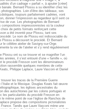
ualités d’un cadrage « parfait », à ajouter [créer]
banale. Bernard Plossu a su identifier chez les
s photographies. Loin d’être des tableaux, ses
cdotiques, toujours parfaitement cadrées, vont
n, donner l’impression au regardeur qu’il sent ce
rise de vue. Les photographies de Bernard
s compositions impressionnistes où la couleur
e choix de petits formats renforçant cette
esson a été inventé pour Plossu, tant ses
procédé. Le nom de Plossu est indissociable du
ue Plossu a découvert le procédé. Et Bernard
r le célèbre atelier de Savigny-sur-Orge.
mente la vie de l’atelier et s’y rend régulièrement
e Plossu ont su se trouver et se magnifier l’un
les années, il s’est entouré d’une « famille », où
 et le procédé Fresson sont les dénominateurs
sition rassemble quelques membres de cette
Keats, Philippe Laplace, Laure Vasconi et Daniel
trouver les traces de la Première Guerre
 l’Italie et le Mexique. Douglas Keats fait œuvre
 héliographique, les églises ancestrales du
on des autochtones par les colons portugais et
c les particularités du procédé Fresson en
lon le même point de vue l’église de Ranchos de
aplace propose des compositions pictorialistes
en France. Tandis que Laure Vasconi mène une