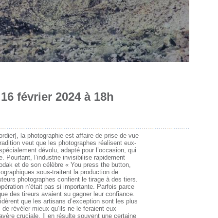
16 février 2024 à 18h
rdier], la photographie est affaire de prise de vue
radition veut que les photographes réalisent eux-
pécialement dévolu, adapté pour l’occasion, qui
. Pourtant, l’industrie invisibilise rapidement
 Kodak et de son célèbre « You press the button,
tographiques sous-traitent la production de
teurs photographes confient le tirage à des tiers.
opération n’était pas si importante. Parfois parce
que des tireurs avaient su gagner leur confiance.
dèrent que les artisans d’exception sont les plus
e révéler mieux qu’ils ne le feraient eux-
vère cruciale. Il en résulte souvent une certaine