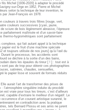
 fils Michel [1936-2020] à adapter le procédé
 à Savigny-sur-Orge en 1952, Pierre et Michel
leurs selon la technique de leur invention, le
ts par Jean-François en 1978.
couleurs à travers trois filtres [rouge, vert,
quatre couleurs successives [cyan, jaune,
t de sciure de bois légèrement abrasive, l’épreuve
xe parfaitement maîtrisée et d’un savoir-faire
ions thermo-hygrométriques sont parfaitement
complexe, qui fait autant appel à la technique
 papier est le fruit d’une machine spéciale
et toujours utilisée de nos jours] qu’à l’œil du
. Durant le processus, les accidents sont
ourd se déchire à la sortie d’un des bains,
ain dans les épaules du tireur [ ! ] : tout est à
e sont pas de trop pour obtenir ces photographies
douces, satinées, chaudes, sensuelles,
é le papier lisse et souvent de formats réduits
lle aurait l’art de transformer des prises de
: l’atmosphère singulière induite du procédé
n est vraie pour tous les tireurs, c’est d’ailleurs
nel, capable d’extraire le meilleur d’un négatif. Le
 occurrence d’un courant artistique suranné, le
 entreraient en contradiction avec la pratique
utres, tels Bernard Plossu et ses amis ne jurent
son excellent à magnifier une « image », à