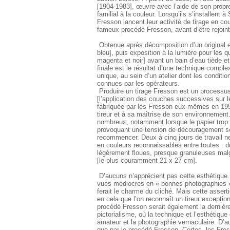
[1904-1983], œuvre avec l’aide de son propre
familial à la couleur. Lorsqu’ils s’installent
Fresson lancent leur activité de tirage en cou
fameux procédé Fresson, avant d’être rejoin
Obtenue après décomposition d’un original en 
bleu], puis exposition à la lumière pour les 
magenta et noir] avant un bain d’eau tiède e
finale est le résultat d’une technique comple
unique, au sein d’un atelier dont les condit
connues par les opérateurs.
Produire un tirage Fresson est un processus 
[l’application des couches successives sur le
fabriquée par les Fresson eux-mêmes en 1952 
tireur et à sa maîtrise de son environnement
nombreux, notamment lorsque le papier trop l
provoquant une tension de découragement soud
recommencer. Deux à cinq jours de travail n
en couleurs reconnaissables entre toutes : 
légèrement floues, presque granuleuses malgr
[le plus couramment 21 x 27 cm].
D’aucuns n’apprécient pas cette esthétique. E
vues médiocres en « bonnes photographies » 
ferait le charme du cliché. Mais cette assertio
en cela que l’on reconnaît un tireur exception
procédé Fresson serait également la dernière
pictorialisme, où la technique et l’esthétique
amateur et la photographie vernaculaire. D’a
que par le procédé Fresson. Certes, les Fres