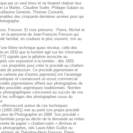
ue par un seul tireur et ne feraient réaliser leur
on Le Marlec, Claudine Sudre, Philippe Salaün ou
 Guillaume Geneste, Thomas Consanti,
rnables des cinquante dernières années pour qui
 photographe.
ose, Fresson. Et trois prénoms : Pierre, Michel et
, en la personne de Jean-François Fresson qui
dé familial, en couleurs le plus souvent, mis au
ne filière technique quasi révolue, celle des
e en 1832 que la lumière agit sur les chromates
77] signale que la gélatine associée au
rès son exposition à la lumière ; dès 1855,
 ces propriétés pour créer le procédé au charbon
mate de potassium. Ce procédé pigmentaire et
de carbone par d’autres pigments] ont l’avantage
entiques et connaissent un essor commercial
rocédés pigmentaires offrent aux photographes de
s des procédés argentiques traditionnels. Nombre
rs photographiques concourent au succès de ces
nt les suffrages des photographes issus du
le.
 effervescent autour de ces techniques
n [1865-1951] met au point son propre procédé
ançaise de Photographie en 1899. Son procédé «
e familiale jusqu’au déclin de la demande au milieu
e vente de papier « charbon-satin » diminue et
es photographes, tels Laure Albin Guillot ou
x enfants de Théodore-Henri Fresson, Pierre