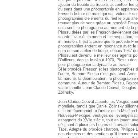
ajouter du trouble au trouble, accentuer les q
du sens dans une photographie en apparence 
Fresson le tour de main qui sait valoriser se
photographies d’éléments du réel le plus ane
trouver plus de sens grâce au procédé Fresso
qu’a senti le photographe au moment de la p
Plossu tirées par les Fresson deviennent de
sourde invite à l’examen et l’introspection, l
immersion. Il est à croire que le procédé Fr
photographies entrent en résonance avec le 
nom de son atelier de tirage, depuis 1967 q
Plossu est devenu le meilleur des agents pou
D’ailleurs, depuis le début 1970, Plossu docu
pour photographier la dynastie au travail.
Si le procédé Fresson et les photographies d
l’autre, Bernard Plossu n’est pas seul. Avec 
la marche, la déambulation, la photographie
communs. Autour de Bernard Plossu, l’expo
vaste famille :Jean-Claude Couval, Douglas 
Zolinsky.
Jean-Claude Couval arpente les Vosges pour 
mondiale, tandis que Daniel Zolinsky sillonne
utile en répertoriant, à l’instar de la Mission
Nouveau-Mexique, vestiges de l’évangélisati
espagnols du XVIe siècle, tout en jouant ave
déclinant à plusieurs heures d’intervalle se
Taos. Adepte du procédé charbon, Philippe L
des chemins et des sentiers qu’il traverse 