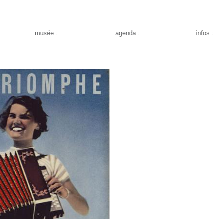
musée :
agenda :
infos :