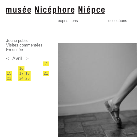
expositions :
collections :
Jeune public
Visites commentées
En soirée
<
Avril
>
7
10
15
17
18
21
22
24
25