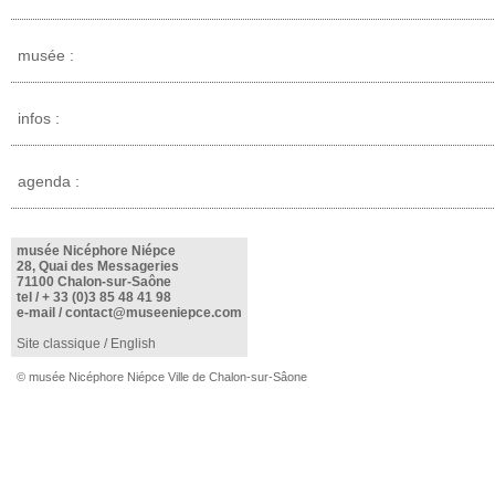
musée :
infos :
agenda :
musée Nicéphore Niépce
28, Quai des Messageries
71100 Chalon-sur-Saône
tel /
+ 33 (0)3 85 48 41 98
e-mail /
contact@museeniepce.com
Site classique
/
English
© musée Nicéphore Niépce Ville de Chalon-sur-Sâone