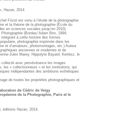
, Hazan, 2014
hel Frizot est venu à l’étude de la photographie
toire et la théorie de la photographie (École du
des en sciences sociales jusqu’en 2010).
a Photographie
(Bordas/ Adam Biro, 1994;
intégrant à cette histoire des formes
opulaire, photographie imprimée dans les
me et d’amateurs, photomontages, etc.) Auteur
ographiques anciennes et modernes et de
ienne-Jules Marey, Hippolyte Bayard, Kertész, le
l a collecté avec persévérance les images
 les « collectionneurs » et les institutions, qui
aphiques indépendantes des ambitions esthétiques
pérage de toutes les propriétés photographiques et
laboration de Cédric de Veigy
ropéenne de la Photographie, Paris et le
e,
éditions Hazan, 2014.