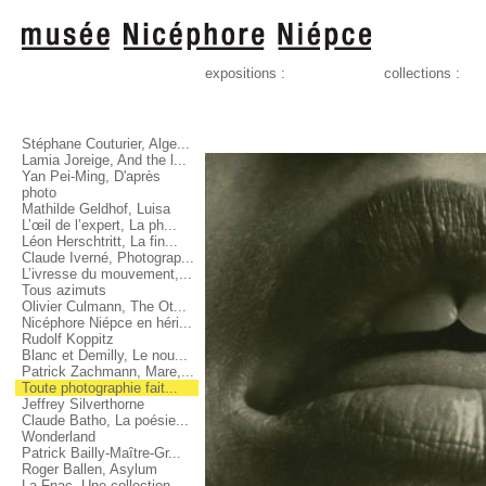
expositions :
collections :
Stéphane Couturier, Alge...
Lamia Joreige, And the l...
Yan Pei-Ming, D'après
photo
Mathilde Geldhof, Luisa
L’œil de l’expert, La ph...
Léon Herschtritt, La fin...
Claude Iverné, Photograp...
L’ivresse du mouvement,...
Tous azimuts
Olivier Culmann, The Ot...
Nicéphore Niépce en héri...
Rudolf Koppitz
Blanc et Demilly, Le nou...
Patrick Zachmann, Mare,...
Toute photographie fait...
Jeffrey Silverthorne
Claude Batho, La poésie...
Wonderland
Patrick Bailly-Maître-Gr...
Roger Ballen, Asylum
La Fnac, Une collection...