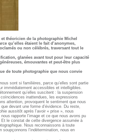
 et théoricien de la photographie Michel
rce qu’elles étaient le fait d’anonymes,
oclamés ou non célébrés, traversant tout le
ification, glanées avant tout pour leur capacité
généreuses, émouvantes et peut-être plus
ique de toute photographie que nous convie
ous sont si familières, parce qu’elles sont partie
r immédiatement accessibles et intelligibles.
étonnement qu’elles suscitent : la suspension
 coïncidences inattendues, les expressions
ons attention, provoquent le sentiment que nous
 que devant une forme d’évidence. Du reste,
ie aussitôt après l’avoir « prise », nous
 nous rapporte l’image et ce que nous avons pu
t. Et le constat de cette divergence assumée à
tographique. Nous reconnaissons à toute
en soupçonnons l’indétermination, nous en