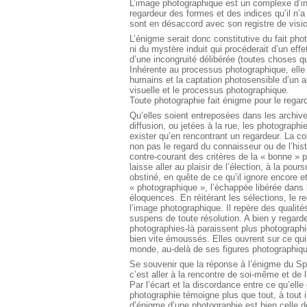
L’image photographique est un complexe d’int
regardeur des formes et des indices qu’il n’
sont en désaccord avec son registre de visio
L’énigme serait donc constitutive du fait photo
ni du mystère induit qui procéderait d’un effet
d’une incongruité délibérée (toutes choses q
Inhérente au processus photographique, elle r
humains et la captation photosensible d’un app
visuelle et le processus photographique.
Toute photographie fait énigme pour le regar
Qu’elles soient entreposées dans les archiv
diffusion, ou jetées à la rue, les photograph
exister qu’en rencontrant un regardeur. La co
non pas le regard du connaisseur ou de l’hist
contre-courant des critères de la « bonne » 
laisse aller au plaisir de l’élection, à la pou
obstiné, en quête de ce qu’il ignore encore 
« photographique », l’échappée libérée dans 
éloquences. En réitérant les sélections, le 
l’image photographique. Il repère des qualit
suspens de toute résolution. A bien y regard
photographies-là paraissent plus photograph
bien vite émoussés. Elles ouvrent sur ce q
monde, au-delà de ses figures photographiqu
Se souvenir que la réponse à l’énigme du Sp
c’est aller à la rencontre de soi-même et de 
Par l’écart et la discordance entre ce qu’ell
photographie témoigne plus que tout, à tout i
d’énigme d’une photographie est bien celle 