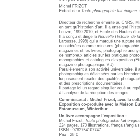
Michel FRIZOT
Extrait de «
Toute photographie fait énigme
»
Directeur de recherche émérite au CNRS, Mic
en tant qu’historien d’art. Il a enseigné l’his
Louvre, 1990-2010, et Ecole des Hautes étu
Il a conçu et dirigé la
Nouvelle Histoire
de l
Larousse, 1998) qui a marqué une rupture en 
considérées comme mineures (photographie p
magazines et les livres, photographie anony
de nombreux articles sur les pratiques phot
monographies et catalogues d’exposition (Et
magazine photographique VU).
Parallèlement à son activité universitaire, i
photographiques délaissées par les historiens,
lui paraissent recéler des qualités photogr
et des prescriptions documentaires.
Il partage ici un regard singulier voué au re
à l’analyse de la réception des images.
Commissariat : Michel Frizot, avec la col
Exposition co-produite avec la Maison Eu
Fotomuseum, Winterthur.
Un livre accompagne l’exposition :
Michel Frizot,
Toute photographie fait énigm
224 pages, 170 illustrations, français/anglais
ISBN : 9782754107747
Prix : 39 €