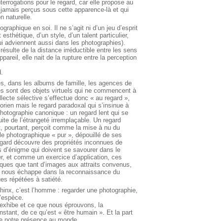
errogations pour le regard, car elle propose au
a jamais perçus sous cette apparence-là et qui
n naturelle.
graphique en soi. Il ne s’agit ni d’un jeu d’esprit
 esthétique, d’un style, d’un talent particulier,
ui adviennent aussi dans les photographies).
ésulte de la distance irréductible entre les sens
areil, elle nait de la rupture entre la perception
d.
es, dans les albums de famille, les agences de
ies sont des objets virtuels qui ne commencent à
llecte sélective s’effectue donc « au regard »,
orien mais le regard paradoxal qui s’insinue à
photographie canonique : un regard lent qui se
rsuite de l’étrangeté irremplaçable. Un regard
et, pourtant, perçoit comme la mise à nu du
le photographique « pur », dépouillé de ses
regard découvre des propriétés inconnues de
és d’énigme qui doivent se savourer dans le
er, et comme un exercice d’application, ces
iques que tant d’images aux attraits convenus,
ui nous échappe dans la reconnaissance du
es répétées à satiété.
hinx, c’est l’homme : regarder une photographie,
l’espèce.
e exhibe et ce que nous éprouvons, la
nstant, de ce qu’est « être humain ». Et la part
de notre présence au monde.